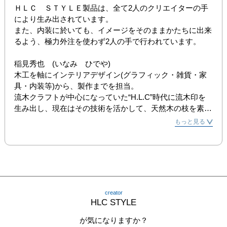
ＨＬＣ　ＳＴＹＬＥ製品は、全て2人のクリエイターの手
により生み出されています。

また、内装に於いても、イメージをそのままかたちに出来
るよう、極力外注を使わず2人の手で行われています。

稲見秀也　(いなみ　ひでや)

木工を軸にインテリアデザイン(グラフィック・雑貨・家
具・内装等)から、製作までを担当。

流木クラフトが中心になっていた“H.L.C”時代に流木印を
生み出し、現在はその技術を活かして、天然木の枝を素材
に判子教室も行っています。

もっと見る
野口美智子　(のぐち　みちこ)

アクセサリーのデザイン・製作を中心に、表札・看板等の
グラフィックデザインも手掛ける。

また、家具製作・内装では塗装をメインに担当。

(HLC STYLEのHPより転載)
creator
HLC STYLE
が気になりますか？