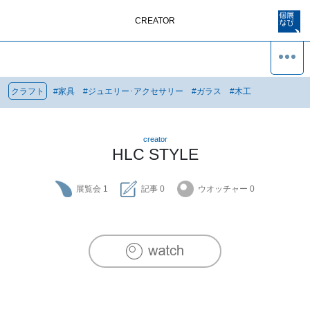
CREATOR
クラフト
#
家具
#
ジュエリー･アクセサリー
#
ガラス
#
木工
creator
HLC STYLE
展覧会
1
記事
0
ウオッチャー
0