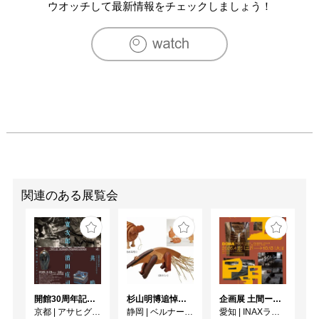
ウオッチして最新情報をチェックしましょう！
関連のある展覧会
開館30周年記念 山本爲三郎・河井寬次郎没後60年記念 「共鳴 河井寬次郎 × 濱田庄司 ー山本爲三郎コレクションより」
杉山明博追悼展 木とわたし―木工の妙技と美術教育
企画展 土間ーつくって、つかって、再発見ー
京都
|
アサヒグループ大山崎山荘美術館
静岡
|
ベルナール・ビュフェ美術館
愛知
|
INAXライブミュージアム