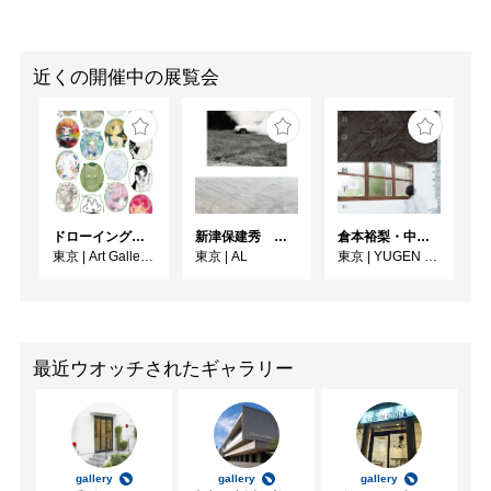
近くの開催中の展覧会
ドローイング展『絵とのダイアローグ 2026』
新津保建秀 時の旅—写真はいつ届くのか
倉本裕梨・中川晶子「対岸の眼下に」
東京
|
Art Gallery Shirokane 6c
東京
|
AL
東京
|
YUGEN Gallery
最近ウオッチされたギャラリー
gallery
gallery
gallery