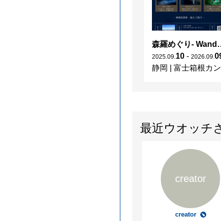
森羅めぐり- Wanderi
10
-
0
2025
.
09
.
2026
.
09
.
静岡
|
富士箱根カントリークラブ
最近ウオッチ
creator
creator