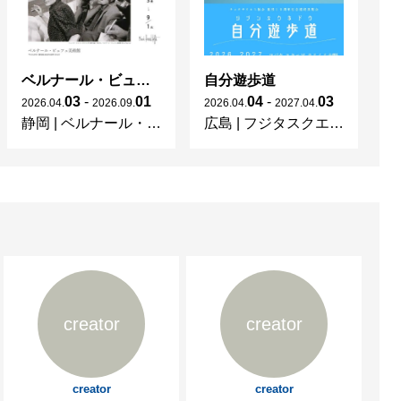
ベルナール・ビュフェと写真 ーカメラがとらえたビュフェとその時代、そして21 世紀へ
自分遊歩道
03
-
01
04
-
03
2026
.
04
.
2026
.
09
.
2026
.
04
.
2027
.
04
.
20
静岡
|
ベルナール・ビュフェ美術館
広島
|
フジタスクエアまるくる大野
神
creator
creator
creator
creator