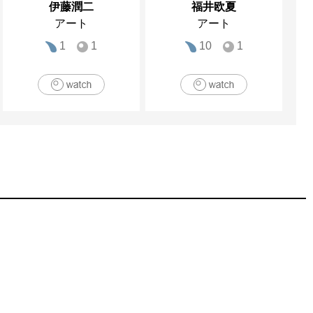
伊藤潤二
福井欧夏
アート
アート
1
1
10
1