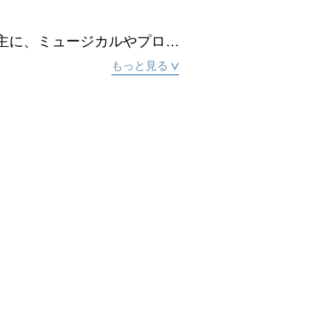
を主に、ミュージカルやプロ
がける。他に作詞業、衣装デ
もっと見る
2017年からは都内数カ所の
手がけている。