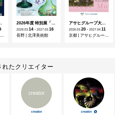
ng in Shinra -
2026年度 特別展「ガレとドーム、アール･ヌーヴォーのガラス 水辺のやすらぎ、海の神秘」
アサヒグループ大山崎山荘美術館 開館30周年記念展「没後100年 クロード・モネ」
9
14
-
16
20
-
11
2026
.
03
.
2027
.
03
.
2026
.
03
.
2027
.
04
.
長野
|
北澤美術館
京都
|
アサヒグループ大山崎山荘美術館
されたクリエイター
creator
creator
creator