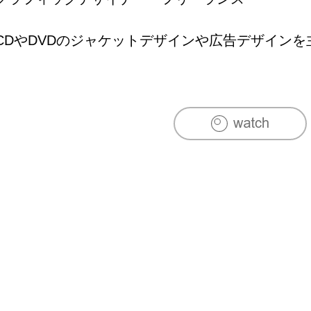
CDやDVDのジャケットデザインや広告デザイン
レスのパンフレット・ポスター・グッズなどを手
ザイン、写真撮影編集、動画撮影制作なども行い、
ダンススタジオや撮影スタジオのプロデュースを