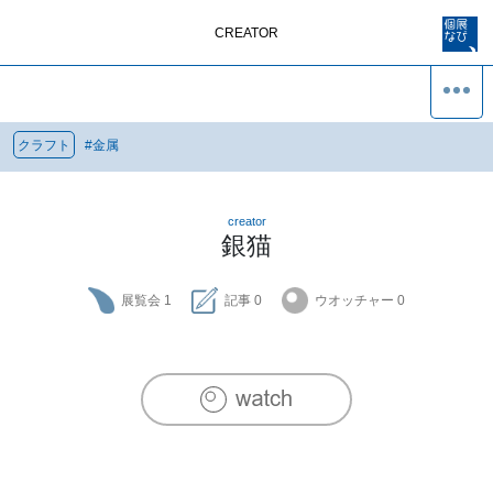
CREATOR
クラフト
#
金属
creator
銀猫
展覧会
1
記事
0
ウオッチャー
0