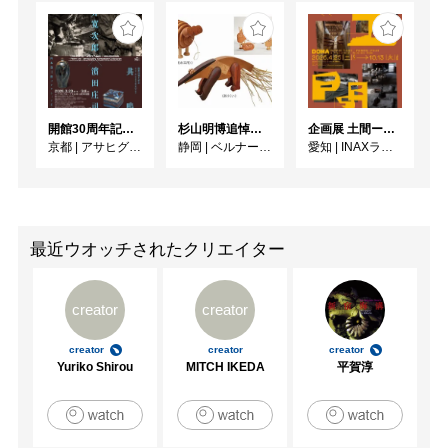
開館30周年記念 山本爲三郎・河井寬次郎没後60年記念 「共鳴 河井寬次郎 × 濱田庄司 ー山本爲三郎コレクションより」
杉山明博追悼展 木とわたし―木工の妙技と美術教育
企画展 土間ーつくって、つかって、再発見ー
京都
|
アサヒグループ大山崎山荘美術館
静岡
|
ベルナール・ビュフェ美術館
愛知
|
INAXライブミュージアム
最近ウオッチされたクリエイター
creator
creator
creator
creator
creator
Yuriko Shirou
MITCH IKEDA
平賀淳