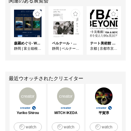
関連のある展覧会
森羅めぐり- Wandering in Shinra -
ベルナール・ビュフェと写真 ーカメラがとらえたビュフェとその時代、そして21 世紀へ
テート美術館 ― YBA & BEYOND 世界を変えた90s英国アート
静岡
|
富士箱根カントリークラブ
静岡
|
ベルナール・ビュフェ美術館
京都
|
京都市京セラ美術館
最近ウオッチされたクリエイター
creator
creator
creator
creator
creator
Yuriko Shirou
MITCH IKEDA
平賀淳