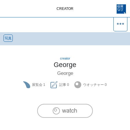
CREATOR
写真
creator
George
George
展覧会
1
記事
0
ウオッチャー
0