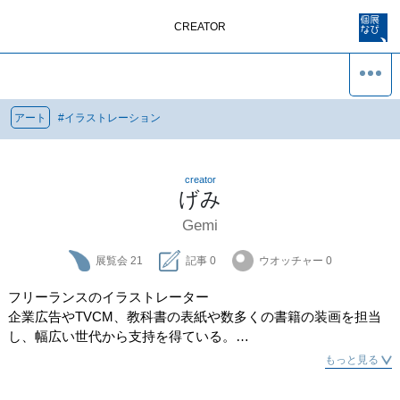
CREATOR
アート
#
イラストレーション
creator
げみ
Gemi
展覧会
21
記事
0
ウオッチャー
0
フリーランスのイラストレーター

企業広告やTVCM、教科書の表紙や数多くの書籍の装画を担当
し、幅広い世代から支持を得ている。

もっと見る
東京書籍「新しい国語」（東教科書）内閣府「心のバリアフリ
ー」（CM）、伊藤園「お～いお茶桜パッケージ」、近畿日本鉄