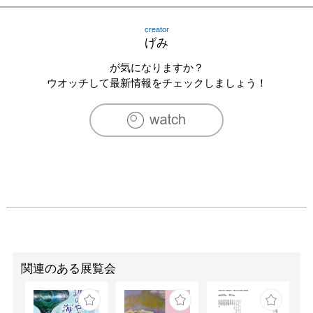
2011　「VOLTA7」、Dreispitzhalle、バーゼル

2011　「日本画ZERO【関西圏】」、Hidari Zingaro、東京

creator
2011　「NIHONGA - ZERO」、Restaurant-I、東京

げみ
2011　「ソナ・マコ国際コンテンポラリーアートフェ
ア」、Zona Maco、メキシコシティー

が気になりますか？
2011　「トライトライトライ」、Hidari Zingaro、東京

ウオッチして最新情報をチェックしましょう！
2011　「アートどすえ―京都芸術物産展」、Hidari 
Zingaro、東京

2013　「お寺でフェスタ！」、尾道 浄泉寺、広島

2013　「第一回和紙道展」、上村紙楽紙舘ホール、京都

2013　「脈　vol.3 ととと」GalleryPARC（京都三条）

2014　「2014年の風景画展」The Artcomplex Center of 
Tokyo（東京）

2014　「ここで日本画を学びました。」京都造形芸術大学 
ギャルリ・オーブ（京都）

2016　個展「雨の花束」The Artcomplex Center of 
Tokyo（東京）

関連のある展覧会
[出版]

『蜜柑』（芥川龍之介+げみ）

『檸檬』（梶井基次郎+げみ）
