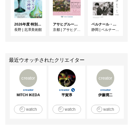
『春の旅人』（村山早紀+げみ）

『トロイメライ』（村山早紀+げみ）

2026年度 特別展「ガレとドーム、アール･ヌーヴォーのガラス 水辺のやすらぎ、海の神秘」
アサヒグループ大山崎山荘美術館 開館30周年記念展「没後100年 クロード・モネ」
ベルナール・ビュフェと写真 ーカメラがとらえたビュフェとその時代、そして21 世紀へ
[画集]

長野
|
北澤美術館
京都
|
アサヒグループ大山崎山荘美術館
静岡
|
ベルナール・ビュフェ美術館
『げみ作品集』

『夜の隙間に積もる雨』

他乙女の本棚シリーズなど
最近ウオッチされたクリエイター
creator
creator
creator
creator
creator
MITCH IKEDA
平賀淳
伊藤潤二