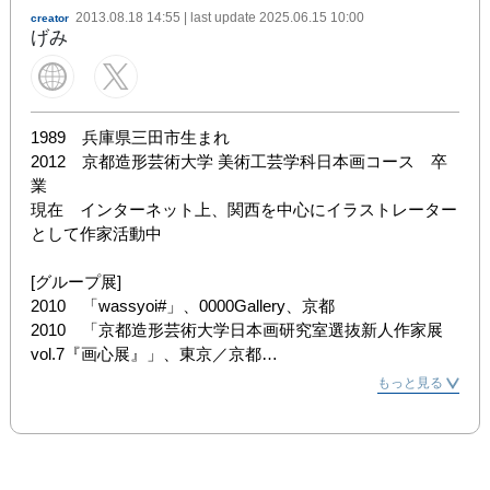
2013.08.18 14:55
| last update
2025.06.15 10:00
creator
げみ
1989　兵庫県三田市生まれ

2012　京都造形芸術大学 美術工芸学科日本画コース　卒
業

現在　インターネット上、関西を中心にイラストレーター
として作家活動中

[グループ展]

2010　「wassyoi#」、0000Gallery、京都

2010　「京都造形芸術大学日本画研究室選抜新人作家展 
vol.7『画心展』」、東京／京都

2010　「wassyoi+」、0000Gallery、京都

もっと見る
2011　「Art Platform - Los Angeles」、L.A. Mart、ロサン
ゼルス

2011　「ART TAIPEI 2011」、台北世界貿易センター、台
北
