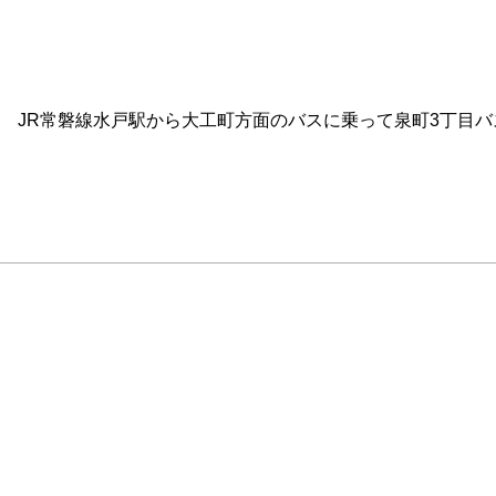
JR常磐線水戸駅から大工町方面のバスに乗って泉町3丁目バ