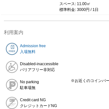
スペース:
11.00
㎡
標準料金:
3000
円
/
1
日
利用案内
Admission free
入場無料
Disabled-inaccessible
バリアフリー非対応
※お近くのコインパ
No parking
駐車場無
Credit card NG
クレジットカードNG