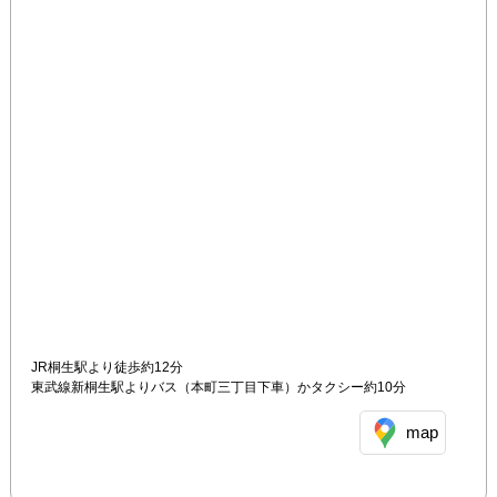
JR桐生駅より徒歩約12分

東武線新桐生駅よりバス（本町三丁目下車）かタクシー約10分
map