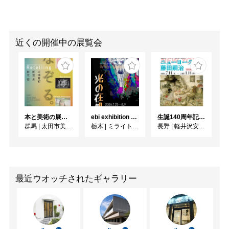
近くの開催中の展覧会
本と美術の展覧会vol.6 なぞる。
ebi exhibition "光の在処"
生誕140周年記念企画 ニューヨークの藤田嗣治
群馬
|
太田市美術館・図書館
栃木
|
ミライト一条ギャラリースペース
長野
|
軽井沢安東美術館
最近ウオッチされたギャラリー