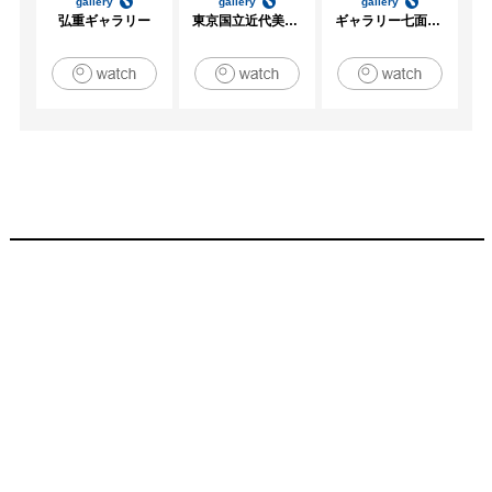
gallery
gallery
gallery
弘重ギャラリー
東京国立近代美術館
ギャラリー七面坂途中