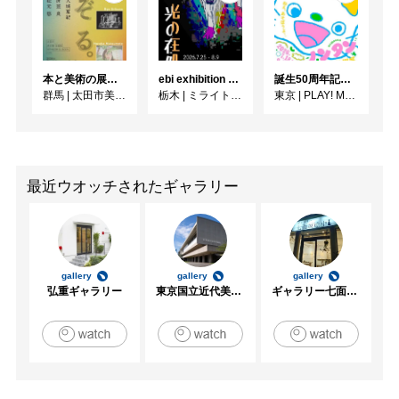
本と美術の展覧会vol.6 なぞる。
ebi exhibition "光の在処"
誕生50周年記念 ノンタン ずっとともだち !!!
群馬
|
太田市美術館・図書館
栃木
|
ミライト一条ギャラリースペース
東京
|
PLAY! MUSEUM
最近ウオッチされたギャラリー
gallery
gallery
gallery
弘重ギャラリー
東京国立近代美術館
ギャラリー七面坂途中