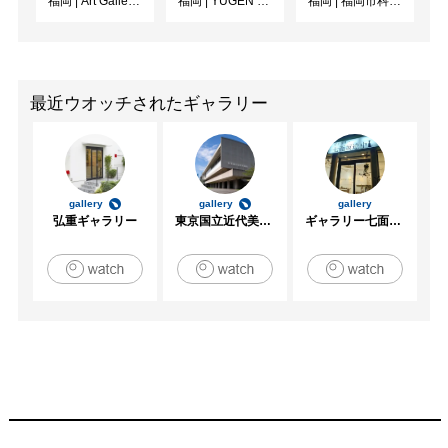
福岡
|
Art Gallery OWL
福岡
|
YUGEN Gallery FUKUOKA
福岡
|
福岡市科学館3階企画展示室
最近ウオッチされたギャラリー
gallery
gallery
gallery
弘重ギャラリー
東京国立近代美術館
ギャラリー七面坂途中