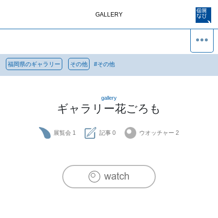
GALLERY
福岡県のギャラリー
その他
#
その他
gallery
ギャラリー花ごろも
展覧会
1
記事
0
ウオッチャー
2