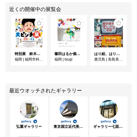
近くの開催中の展覧会
特別展 鈴木のりたけ「大ピンチ展！」
篠田はるか個展「1DAY:4EMOTION」
はり絵、はり子と消しゴムはんこ 横手順子のてしごと空間
福岡
|
福岡市科学館3階企画展示室
福岡
|
tsugi
鹿児島
|
長島美術館
最近ウオッチされたギャラリー
gallery
gallery
gallery
弘重ギャラリー
東京国立近代美術館
ギャラリー七面坂途中