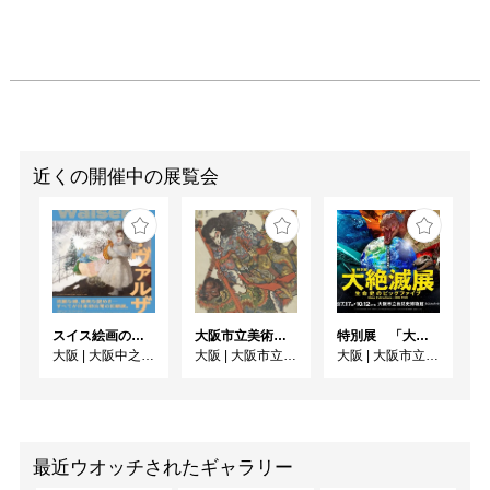
近くの開催中の展覧会
スイス絵画の異才 カール‧ヴァルザー
大阪市立美術館開館90周年記念特別展 「水滸伝」
特別展 「大絶滅展ー生命史のビッグファイブ」
大阪
|
大阪中之島美術館
大阪
|
大阪市立美術館
大阪
|
大阪市立自然史博物館
最近ウオッチされたギャラリー