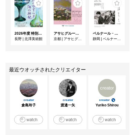
2026年度 特別展「ガレとドーム、アール･ヌーヴォーのガラス 水辺のやすらぎ、海の神秘」
アサヒグループ大山崎山荘美術館 開館30周年記念展「没後100年 クロード・モネ」
ベルナール・ビュフェと写真 ーカメラがとらえたビュフェとその時代、そして21 世紀へ
長野
|
北澤美術館
京都
|
アサヒグループ大山崎山荘美術館
静岡
|
ベルナール・ビュフェ美術館
最近ウオッチされたクリエイター
creator
creator
creator
creator
倉島玲子
渡邉一矢
Yuriko Shirou