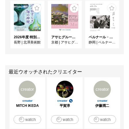
2026年度 特別展「ガレとドーム、アール･ヌーヴォーのガラス 水辺のやすらぎ、海の神秘」
アサヒグループ大山崎山荘美術館 開館30周年記念展「没後100年 クロード・モネ」
ベルナール・ビュフェと写真 ーカメラがとらえたビュフェとその時代、そして21 世紀へ
長野
|
北澤美術館
京都
|
アサヒグループ大山崎山荘美術館
静岡
|
ベルナール・ビュフェ美術館
最近ウオッチされたクリエイター
creator
creator
creator
creator
creator
MITCH IKEDA
平賀淳
伊藤潤二