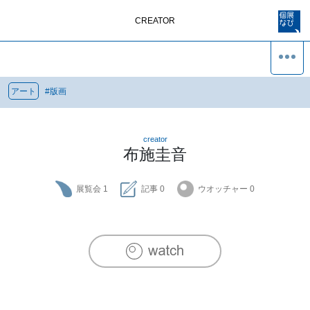
CREATOR
アート
#
版画
creator
布施圭音
展覧会
1
記事
0
ウオッチャー
0