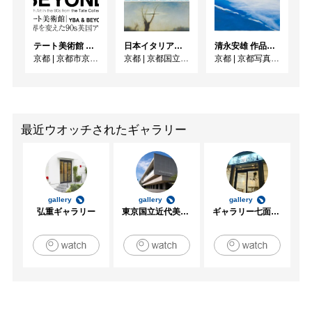
テート美術館 ― YBA & BEYOND 世界を変えた90s英国アート
日本イタリア国交樹立160周年記念／フォンタネージ来日150周年記念 フォンタネージーイタリアの光・心の風景
清永安雄 作品展「Sea」
京都
|
京都市京セラ美術館
京都
|
京都国立近代美術館
京都
|
京都写真美術館 ギャラリー・ジャパネスク
最近ウオッチされたギャラリー
gallery
gallery
gallery
弘重ギャラリー
東京国立近代美術館
ギャラリー七面坂途中