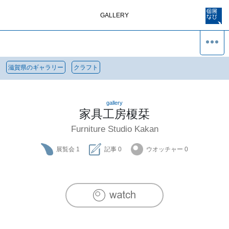
GALLERY
滋賀県のギャラリー
クラフト
gallery
家具工房榎栞
Furniture Studio Kakan
展覧会
1
記事
0
ウオッチャー
0