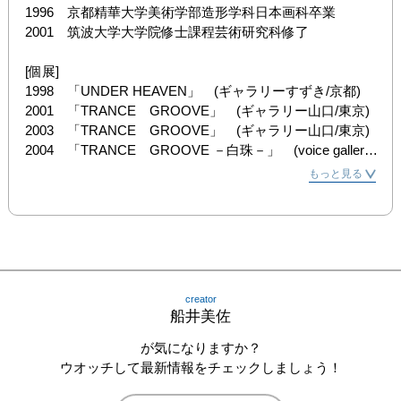
1996　京都精華大学美術学部造形学科日本画科卒業

2001　筑波大学大学院修士課程芸術研究科修了

[個展]

1998　「UNDER HEAVEN」　(ギャラリーすずき/京都)

2001　「TRANCE　GROOVE」　(ギャラリー山口/東京)

2003　「TRANCE　GROOVE」　(ギャラリー山口/東京)

2004　「TRANCE　GROOVE －白珠－」　(voice gallery/
京都）

もっと見る
2005　「メタモルフォーゼと須弥山」　(京都精華大学
gallery shin-bi/京都）

2006　「massless the hormone / 質量の無いドローイン
グ」(voice gallery w/京都)

　　　　　「NirvanaーLive painting installation 」（street 
gallery /兵庫）

creator
　　　　　「Nirvana－Shineplexusー」　(ギャラリーRay/
船井美佐
名古屋)

2007　「メタモルフォーゼと桃源郷」、Bunkamuraギャ
が気になりますか？
ラリー+／東京

ウオッチして最新情報をチェックしましょう！
　　　　　「境界―プラトニックディスコ」、應典院／大