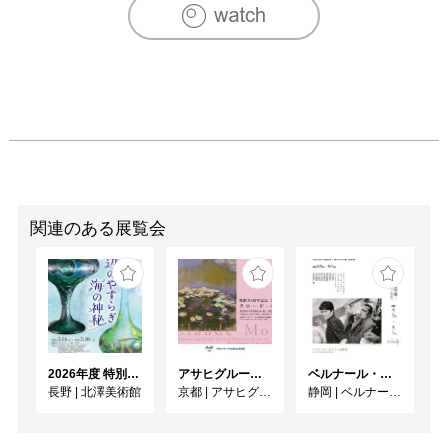
阪

2009　「Driveー領域の境界を旅する」、京都精華大学ギ
ャラリーshin-bi／京都

2010　「楽園／境界」、ギャラリエアンドウ／東京

[グループ展]

1999　「contemporary young painters exhibition from 
Japan」(バングラデシュ)

2000　「第11回関口芸術基金賞展」 (柏市文化フォーラム
104/千葉)

2002　「第13回関口芸術基金賞展 」(柏市文化フォーラム
関連のある展覧会
104/千葉)　大賞受賞

2003　「トーキョーワンダーウォール」、東京都現代美術
館／東京

　　　　　「想画集」　(VOICEGALLERY/京都）

　　　　　「私の風景」　(ASK? art space kimura /東京）

　　　　　「Stay With Art ~眠りの情景~水･土･火･風」　
2026年度 特別展「ガレとドーム、アール･ヌーヴォーのガラス 水辺のやすらぎ、海の神秘」
アサヒグループ大山崎山荘美術館 開館30周年記念展「没後100年 クロード・モネ」
ベルナール・ビュフェと写真 ーカメラがとらえたビュフェとその時代、そして21 世紀へ
(T-point hotel art project/大阪)

長野
|
北澤美術館
京都
|
アサヒグループ大山崎山荘美術館
静岡
|
ベルナール・ビュフェ美術館
2004　「京都府美術工芸新鋭選抜展2004～新しい波
～」　(京都文化博物館/京都）

　　　　　「Draw the line～線描の誘惑～」 (Neutron/京