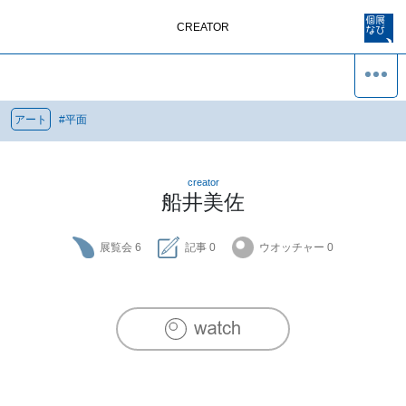
CREATOR
アート
#
平面
creator
船井美佐
展覧会
6
記事
0
ウオッチャー
0