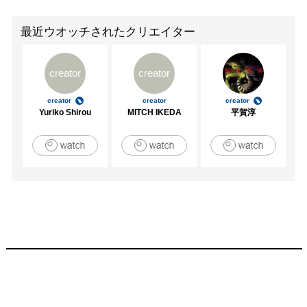
都）

　　　　　「Take art collection 2004」　(スパイラルギャ
最近ウオッチされたクリエイター
ラリー/東京）

2005　「触覚と視覚の交差点　光島貴之×船井美佐」　(ギ
creator
creator
ャラリーはねうさぎ/京都）

　　　　　「ニュートロンに初詣～Japanise Japan～」　
creator
creator
creator
(Neutron/京都）

Yuriko Shirou
MITCH IKEDA
平賀淳
　　　　　「Art in Transit vol.8 」　(The Palace Side 
Hotel/京都)

　　　　　「Multiplex! multiple market」　
(VOICEGALLERY/京都）

　　　　　「日本画ジャック」　(京都文化博物館/京都）

　　　　　「市場」（錦市場・モリユウギャラリー/京
都）

　　　　　「Take art collection 2005」　(スパイラル/東
京）

2006　「京都府美術工芸新鋭選抜展2006～新しい波～
（京都文化博物館/京都）

　　　　　「art in transit vol.9　～ room437」　（パレス
サイドホテル/京都）
