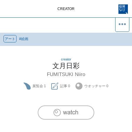
CREATOR
アート
#
絵画
creator
文月日彩
FUMITSUKI Niiro
展覧会
1
記事
0
ウオッチャー
0