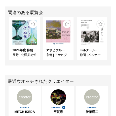
関連のある展覧会
2026年度 特別展「ガレとドーム、アール･ヌーヴォーのガラス 水辺のやすらぎ、海の神秘」
アサヒグループ大山崎山荘美術館 開館30周年記念展「没後100年 クロード・モネ」
ベルナール・ビュフェと写真 ーカメラがとらえたビュフェとその時代、そして21 世紀へ
長野
|
北澤美術館
京都
|
アサヒグループ大山崎山荘美術館
静岡
|
ベルナール・ビュフェ美術館
最近ウオッチされたクリエイター
creator
creator
creator
creator
creator
MITCH IKEDA
平賀淳
伊藤潤二