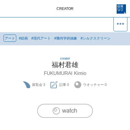
CREATOR
アート
#
絵画
#
現代アート
#
幾何学的抽象
#
シルクスクリーン
creator
福村君雄
FUKUMURAI Kimio
展覧会
3
記事
0
ウオッチャー
0