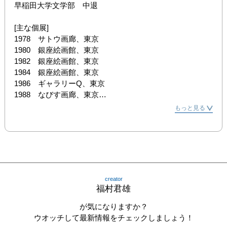
早稲田大学文学部　中退

[主な個展]

1978　サトウ画廊、東京

1980　銀座絵画館、東京

1982　銀座絵画館、東京

1984　銀座絵画館、東京

1986　ギャラリーQ、東京

1988　なびす画廊、東京

1989　リブラブウェストギャラリー、神戸

もっと見る
1989　オープンハウスギャラリー、ニューヨーク

1992　ルイ・レグルス画廊、大阪

1992　堺ペンターズ・ショールーム、大阪

1993　京都リサーチパーク、京都

1994　京都リサーチパーク、京都

1996　ZAギャラリー、東京

creator
1999　ギャラリイK、東京

福村君雄
2001　ギャラリイK、東京

2003　アート・スペース・てん、埼玉

が気になりますか？
2003　ギャラリイK、東京

ウオッチして最新情報をチェックしましょう！