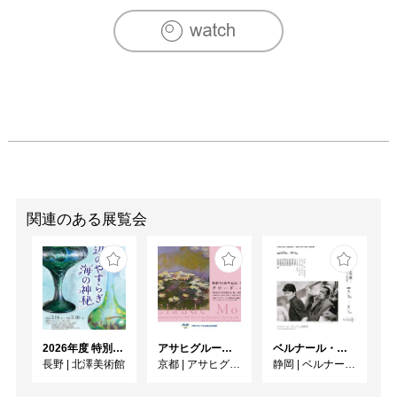
2004　ZAギャラリー、東京

2004　ギャラリイK、東京

2006　ギャラリイK、東京

2008　ギャラリイK、東京

2010　ギャラリイK、東京

2012　ギャラリイK、東京

2018　ギャラリイK、東京

[主なグループ展]

1977　「現代日本美術展」東京都美術館、他

1982　「ジャパンアートフェスティバル」東京、大阪、ロ
ンドン

関連のある展覧会
1987　「斎藤豊吉と日本の点描」埼玉県立美術館

1989　「第9回現代美術今立紙展」福井

1989　「インプレッション」ハートランドギャラリー、東
京

1990　「現代建築コンテンポラリーアートフェアー」京都

1991　「Les Arts au Soleil」カルカソンヌ、フランス

2026年度 特別展「ガレとドーム、アール･ヌーヴォーのガラス 水辺のやすらぎ、海の神秘」
アサヒグループ大山崎山荘美術館 開館30周年記念展「没後100年 クロード・モネ」
ベルナール・ビュフェと写真 ーカメラがとらえたビュフェとその時代、そして21 世紀へ
1996　「ARTEX」パリ

長野
|
北澤美術館
京都
|
アサヒグループ大山崎山荘美術館
静岡
|
ベルナール・ビュフェ美術館
2002　「ゲント国際アートフェアー」ベルギー

2003　「Beauty」現代アーチストセンター企画　東京都