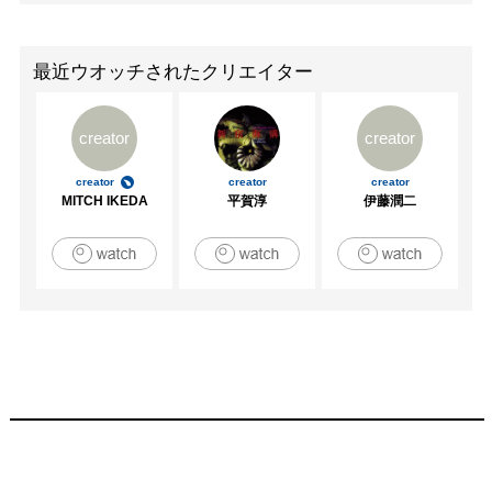
美術館　　

2003　「タイランドのこどもちに本をとどけたい』ギャラ
リイK、東京

最近ウオッチされたクリエイター
2008　「アジア・トップギャラリー・ホテルアートフェ
ア」ホテルニューオータニ、東京

creator
creator
2010　「Art For Two」ギャラリイK、東京

2011　「Les Etoiles de Demain」カルーゼル・デュ・ルー
creator
creator
creator
ブル、パリ
MITCH IKEDA
平賀淳
伊藤潤二