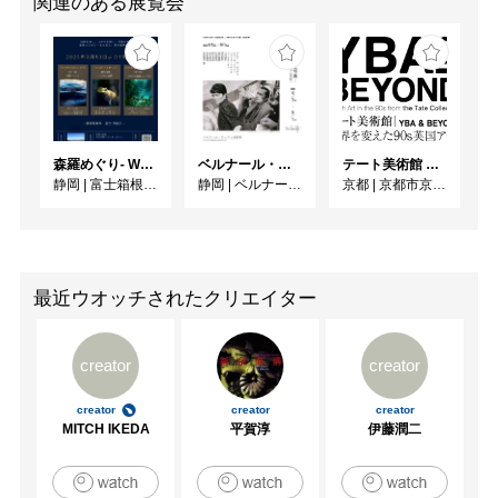
関連のある展覧会
森羅めぐり- Wandering in Shinra -
ベルナール・ビュフェと写真 ーカメラがとらえたビュフェとその時代、そして21 世紀へ
テート美術館 ― YBA & BEYOND 世界を変えた90s英国アート
静岡
|
富士箱根カントリークラブ
静岡
|
ベルナール・ビュフェ美術館
京都
|
京都市京セラ美術館
最近ウオッチされたクリエイター
creator
creator
creator
creator
creator
MITCH IKEDA
平賀淳
伊藤潤二