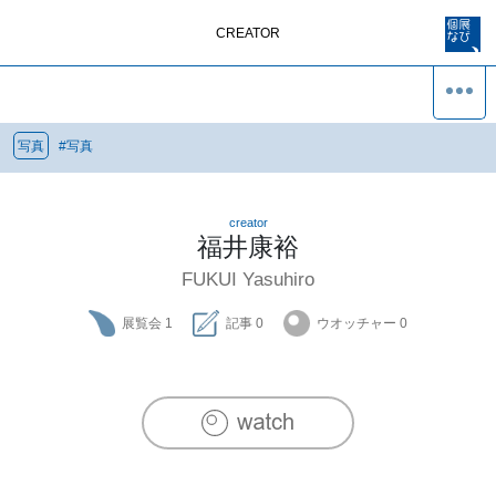
CREATOR
写真
#
写真
creator
福井康裕
FUKUI Yasuhiro
展覧会
1
記事
0
ウオッチャー
0