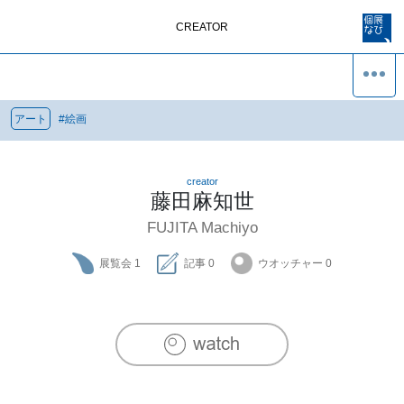
CREATOR
アート
#
絵画
creator
藤田麻知世
FUJITA Machiyo
展覧会
1
記事
0
ウオッチャー
0