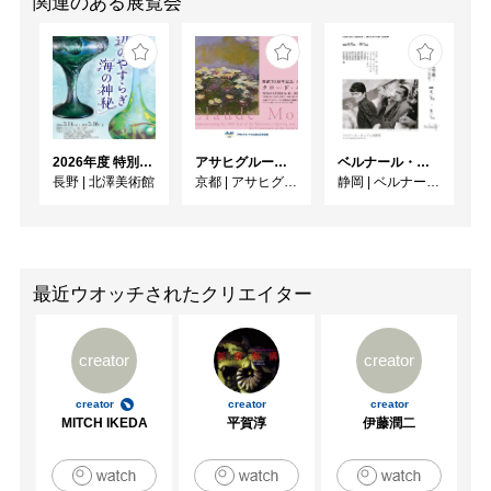
関連のある展覧会
2026年度 特別展「ガレとドーム、アール･ヌーヴォーのガラス 水辺のやすらぎ、海の神秘」
アサヒグループ大山崎山荘美術館 開館30周年記念展「没後100年 クロード・モネ」
ベルナール・ビュフェと写真 ーカメラがとらえたビュフェとその時代、そして21 世紀へ
長野
|
北澤美術館
京都
|
アサヒグループ大山崎山荘美術館
静岡
|
ベルナール・ビュフェ美術館
最近ウオッチされたクリエイター
creator
creator
creator
creator
creator
MITCH IKEDA
平賀淳
伊藤潤二