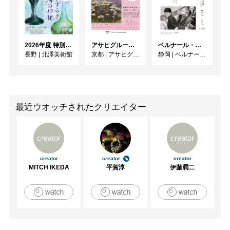
2026年度 特別展「ガレとドーム、アール･ヌーヴォーのガラス 水辺のやすらぎ、海の神秘」
アサヒグループ大山崎山荘美術館 開館30周年記念展「没後100年 クロード・モネ」
ベルナール・ビュフェと写真 ーカメラがとらえたビュフェとその時代、そして21 世紀へ
長野
|
北澤美術館
京都
|
アサヒグループ大山崎山荘美術館
静岡
|
ベルナール・ビュフェ美術館
最近ウオッチされたクリエイター
creator
creator
creator
creator
creator
MITCH IKEDA
平賀淳
伊藤潤二