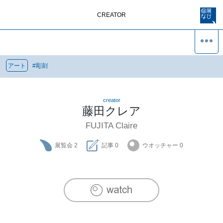
CREATOR
アート
#
彫刻
creator
藤田クレア
FUJITA Claire
展覧会
2
記事
0
ウオッチャー
0