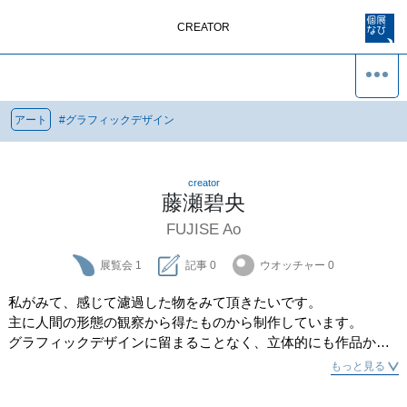
CREATOR
アート
#
グラフィックデザイン
creator
藤瀬碧央
FUJISE Ao
展覧会
1
記事
0
ウオッチャー
0
私がみて、感じて濾過した物をみて頂きたいです。

主に人間の形態の観察から得たものから制作しています。

グラフィックデザインに留まることなく、立体的にも作品から
感じてもらえればと思います。
もっと見る