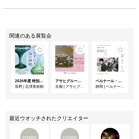
関連のある展覧会
2026年度 特別展「ガレとドーム、アール･ヌーヴォーのガラス 水辺のやすらぎ、海の神秘」
アサヒグループ大山崎山荘美術館 開館30周年記念展「没後100年 クロード・モネ」
ベルナール・ビュフェと写真 ーカメラがとらえたビュフェとその時代、そして21 世紀へ
長野
|
北澤美術館
京都
|
アサヒグループ大山崎山荘美術館
静岡
|
ベルナール・ビュフェ美術館
最近ウオッチされたクリエイター
creator
creator