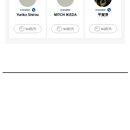
creator
creator
creator
Yuriko Shirou
MITCH IKEDA
平賀淳