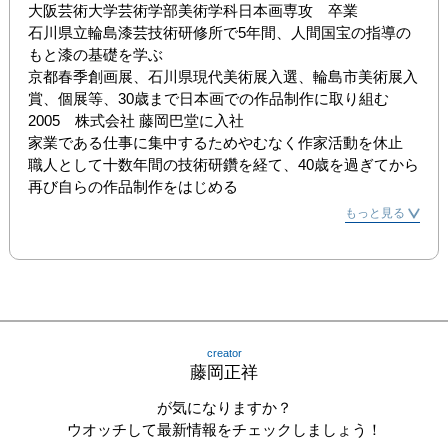
大阪芸術大学芸術学部美術学科日本画専攻　卒業

石川県立輪島漆芸技術研修所で5年間、人間国宝の指導の
もと漆の基礎を学ぶ

京都春季創画展、石川県現代美術展入選、輪島市美術展入
賞、個展等、30歳まで日本画での作品制作に取り組む

2005　株式会社 藤岡巴堂に入社

家業である仕事に集中するためやむなく作家活動を休止

職人として十数年間の技術研鑽を経て、40歳を過ぎてから
再び自らの作品制作をはじめる
もっと見る
creator
藤岡正祥
が気になりますか？
ウオッチして最新情報をチェックしましょう！