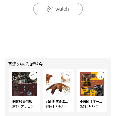
関連のある展覧会
開館30周年記念 山本爲三郎・河井寬次郎没後60年記念 「共鳴 河井寬次郎 × 濱田庄司 ー山本爲三郎コレクションより」
杉山明博追悼展 木とわたし―木工の妙技と美術教育
企画展 土間ーつくって、つかって、再発見ー
京都
|
アサヒグループ大山崎山荘美術館
静岡
|
ベルナール・ビュフェ美術館
愛知
|
INAXライブミュージアム