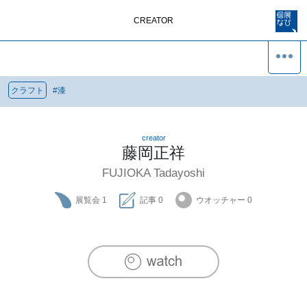
CREATOR
クラフト
#
漆
creator
藤岡正祥
FUJIOKA Tadayoshi
展覧会
1
記事
0
ウオッチャー
0