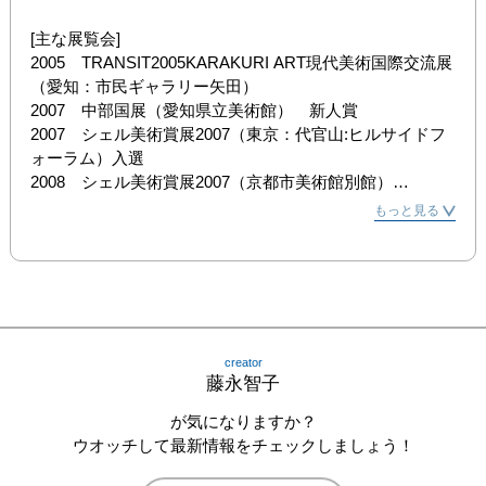
[主な展覧会]

2005　TRANSIT2005KARAKURI ART現代美術国際交流展
（愛知：市民ギャラリー矢田）

2007　中部国展（愛知県立美術館）　新人賞

2007　シェル美術賞展2007（東京：代官山:ヒルサイドフ
ォーラム）入選

2008　シェル美術賞展2007（京都市美術館別館）

2008　国展　（東京：国立新美術館）入選

もっと見る
2008　3人展 / FACEtoFACEtoFACE（愛知：ギャルリーく
さ笛）

2009　3人展 / Expression （愛知：ギャルリーくさ笛）

2010　Fresh2010藤永智子展（三重：伊勢現代美術館）
creator
藤永智子
が気になりますか？
ウオッチして最新情報をチェックしましょう！