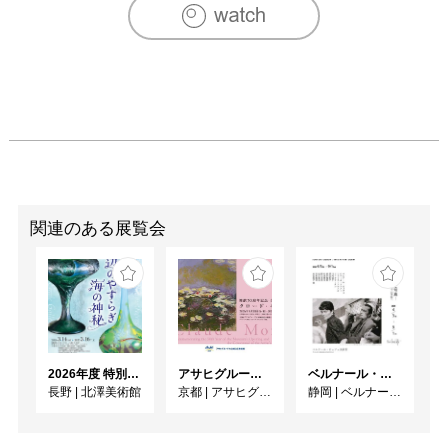
関連のある展覧会
2026年度 特別展「ガレとドーム、アール･ヌーヴォーのガラス 水辺のやすらぎ、海の神秘」
アサヒグループ大山崎山荘美術館 開館30周年記念展「没後100年 クロード・モネ」
ベルナール・ビュフェと写真 ーカメラがとらえたビュフェとその時代、そして21 世紀へ
長野
|
北澤美術館
京都
|
アサヒグループ大山崎山荘美術館
静岡
|
ベルナール・ビュフェ美術館