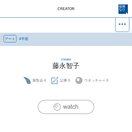
CREATOR
アート
#
平面
creator
藤永智子
展覧会
4
記事
0
ウオッチャー
0