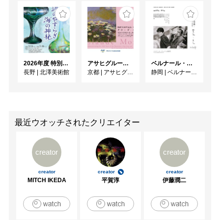
2026年度 特別展「ガレとドーム、アール･ヌーヴォーのガラス 水辺のやすらぎ、海の神秘」
アサヒグループ大山崎山荘美術館 開館30周年記念展「没後100年 クロード・モネ」
ベルナール・ビュフェと写真 ーカメラがとらえたビュフェとその時代、そして21 世紀へ
長野
|
北澤美術館
京都
|
アサヒグループ大山崎山荘美術館
静岡
|
ベルナール・ビュフェ美術館
最近ウオッチされたクリエイター
creator
creator
creator
creator
creator
MITCH IKEDA
平賀淳
伊藤潤二