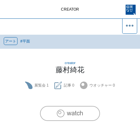
CREATOR
アート
#
平面
creator
藤村綺花
展覧会
1
記事
0
ウオッチャー
0