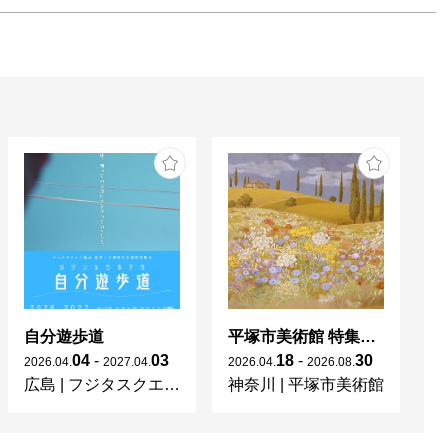
自分遊歩道
平塚市美術館 特集展 花の表現、その多様性／特別展示 新収蔵品展
04
-
03
18
-
30
2026
.
04
.
2027
.
04
.
2026
.
04
.
2026
.
08
.
20
広島
|
フジタスクエアまるくる大野
神奈川
|
平塚市美術館
京