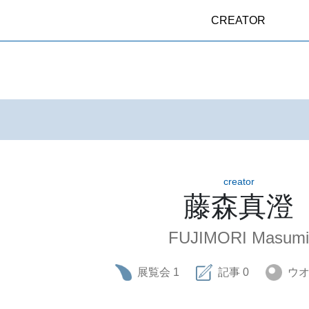
CREATOR
creator
藤森真澄
FUJIMORI Masumi
展覧会
1
記事
0
ウ