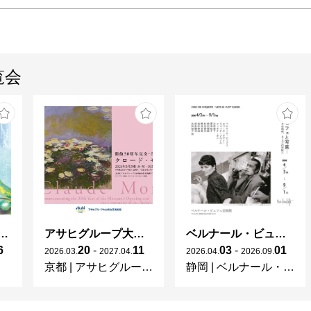
覧会
ガレとドーム、アール･ヌーヴォーのガラス 水辺のやすらぎ、海の神秘」
アサヒグループ大山崎山荘美術館 開館30周年記念展「没後100年 クロード・モネ」
ベルナール・ビュフェと写真 ーカメラがとらえたビュフェとその時代、そして21 世紀へ
6
20
-
11
03
-
01
2026
.
03
.
2027
.
04
.
2026
.
04
.
2026
.
09
.
京都
|
アサヒグループ大山崎山荘美術館
静岡
|
ベルナール・ビュフェ美術館