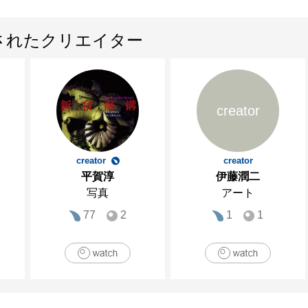
されたクリエイター
creator
creator
creator
平賀淳
伊藤潤二
写真
アート
77
2
1
1