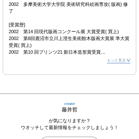
2002　多摩美術大学大学院 美術研究科絵画専攻( 版画) 修
了

[受賞歴]

2002　第14 回現代版画コンクール展 大賞受賞( 買上)

2002　第8回鹿沼市立川上澄生美術館木版画大賞展 準大賞
受賞( 買上)

2002　第10 回プリンツ21 新日本造形賞受賞

2003　第39 回 神奈川県美術展 はまぎん財団賞受賞( 買上)

もっと見る
2010　第16 回鹿沼市立川上澄夫美術館木版画大賞展 準大
賞受賞( 買上)

[グループ展]

2000　第68 回版画展( 上野)

2002　第14 回現代版画コンクール展( 大阪)

creator
2002　第8回鹿沼市立川上澄夫美術館木版画大賞展( 栃木)

藤井哲
2002　10 回プリンツ21( 東京)

2002　第5回高知国際版画トリエンナーレ展( 高知)

が気になりますか？
2002　THE 12TH SPACE INTERNATIONAL PRINT 
ウオッチして最新情報をチェックしましょう！
BIENNIAL (SEOUL)
