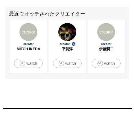
2012　第15 回チャリティ展覧会 多摩美術大学校友会 小品
展2012( 東京、 文房堂ギャラリー)

最近ウオッチされたクリエイター
2013　 - 版による- ( 京橋、ギャラリー檜B・C)

2013　GALLERY HINOKI ART FAIR ( 京橋、ギャラリー
creator
creator
檜)

2013　HINOKI ANNUAL 2012 - 2013 ( ギャラリー檜)

creator
creator
creator
2013　チャリティ展覧会 多摩美術大学校友会 小品展2013( 
MITCH IKEDA
平賀淳
伊藤潤二
東京、 文房堂ギャラリー)