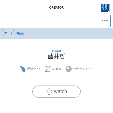
CREATOR
アート
#
版画
creator
藤井哲
展覧会
47
記事
0
ウオッチャー
1