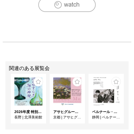
2002　第15 回現代日本絵画展 宇部ビエンナーレ ( 山口)

2003　第39 回 神奈川県美術展( 横浜)

2003　鹿沼市立川上澄夫美術館木版画大賞展( 栃木)

2004　第3回 棟方記念版画大賞展( 富山)

2005　第3回 山本鼎版画大賞展( 長野)

2005　鹿沼市立川上澄夫美術館木版画大賞展( 栃木)

2007　鹿沼市立川上澄夫美術館木版画大賞展( 栃木)

2007　棟方記念版画大賞展( 富山)

2008　鹿沼市立川上澄夫美術館木版画大賞展( 栃木)

2009　鹿沼市立川上澄夫美術館木版画大賞展( 栃木)

2009　m.t.p 展( 銀座、ギャラリー青羅)

関連のある展覧会
2010　鹿沼市立川上澄夫美術館木版画大賞展( 栃木)

2010　m.t.p 展( 銀座、ギャラリー青羅)

2011　m.t.p 展( 銀座、ギャラリー青羅)

2012　m.t.p 展( 銀座、ギャラリー青羅)

2013 　きのう、きょう、あした展( 神奈川、うめのえ画
廊)

2026年度 特別展「ガレとドーム、アール･ヌーヴォーのガラス 水辺のやすらぎ、海の神秘」
アサヒグループ大山崎山荘美術館 開館30周年記念展「没後100年 クロード・モネ」
ベルナール・ビュフェと写真 ーカメラがとらえたビュフェとその時代、そして21 世紀へ
長野
|
北澤美術館
京都
|
アサヒグループ大山崎山荘美術館
静岡
|
ベルナール・ビュフェ美術館
[企画展]

2010　Print Composition 多摩美術大学版画の40 年( 多摩美
術大学美術館)
