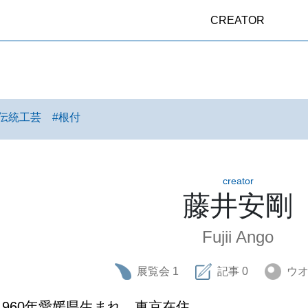
CREATOR
伝統工芸
#
根付
creator
藤井安剛
Fujii Ango
展覧会
1
記事
0
ウ
1960年愛媛県生まれ。東京在住。
