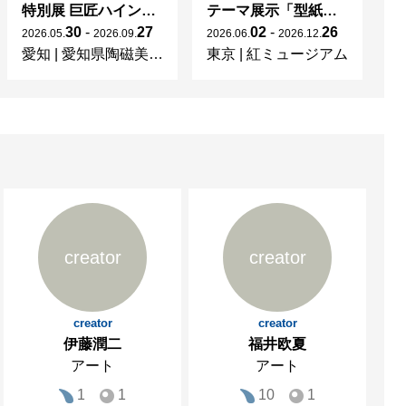
特別展 巨匠ハインツ・ヴェルナーの描いた物語（メルヘン） ー現代マイセンの磁器芸術ー
テーマ展示「型紙 KATAGAMI Collection」
30
-
27
02
-
26
2026
.
05
.
2026
.
09
.
2026
.
06
.
2026
.
12
.
20
愛知
|
愛知県陶磁美術館
東京
|
紅ミュージアム
宮
creator
creator
creator
creator
伊藤潤二
福井欧夏
アート
アート
1
1
10
1