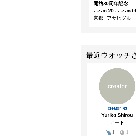
開館30周年記念 山本爲三郎・河井寬次郎没後60年記念 「共鳴 河井寬次郎
20
-
0
2026
.
03
.
2026
.
09
.
京都
|
アサヒグループ大山崎山荘美術館
最近ウオッチ
creator
creator
Yuriko Shirou
アート
1
1