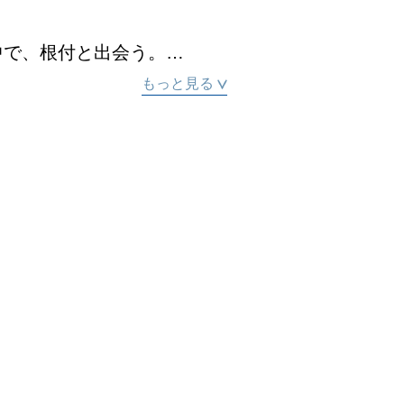
、根付と出会う。

朝日カルチャー「現代根付教
もっと見る
ぶ。

津）

津）

根津）

美術館（広島）

京／根津）

の博物館（東京）

　特別出品：高円宮家根付コレ