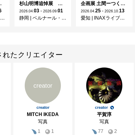
 × 濱田庄司 ー山本爲三郎コレクションより」
杉山明博追悼展 木とわたし―木工の妙技と美術教育
企画展 土間ーつくって、つかって、再発見ー
6
03
-
01
25
-
13
2026
.
04
.
2026
.
09
.
2026
.
04
.
2026
.
10
.
静岡
|
ベルナール・ビュフェ美術館
愛知
|
INAXライブミュージアム
されたクリエイター
creator
creator
creator
MITCH IKEDA
平賀淳
写真
写真
1
1
77
2