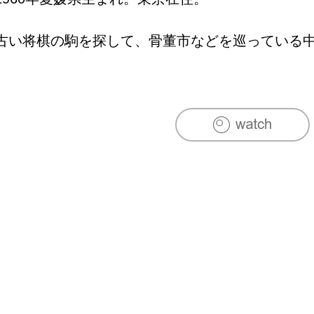
古い将棋の駒を探して、骨董市などを巡っている中で
2000年頃から、独学にて根付制作開始2003年～
室」にて、駒田柳之・黒岩明両氏により根付彫刻を学
2008年　「藤井安剛根付展」Gallery花影抄（東京/根
2011年　「藤井安剛根付展」Gallery花影抄（東京/根
2012年　「新古典派根付展」Gallery花影抄（東京／
2014年　「高円宮家所蔵　根付と宮中装束」呉市立
2014年　安剛・紫苑「根付彫刻二人展」花影抄（東
2016年　「細密工芸の華 根付と提げ物」たばこと塩
2018年　「根付展～粋な装身具・江戸の工芸品
クション」ひろしま美術館