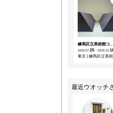
練馬区立美術館コレクション 若林奮－Run and Rest－｜寺
25
-
1
2026
.
07
.
2026
.
10
.
東京
|
練馬区立美術
最近ウオッチ