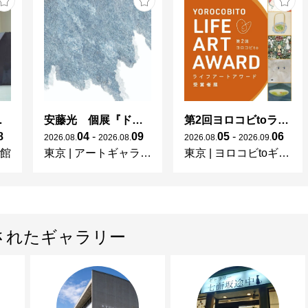
田真由美－不在の存在－
安藤光 個展『ドローイング細密画展2026』
第2回ヨロコビtoライフアートアワード受賞者展
8
04
-
09
05
-
06
2026
.
08
.
2026
.
08
.
2026
.
08
.
2026
.
09
.
館
東京
|
アートギャラリー絵の具箱
東京
|
ヨロコビtoギャラリー
されたギャラリー