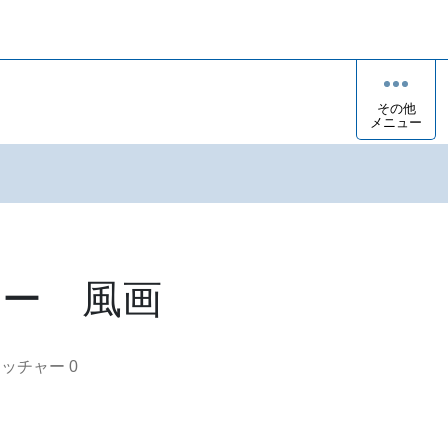
その他
メニュー
ー 風画
オッチャー
0