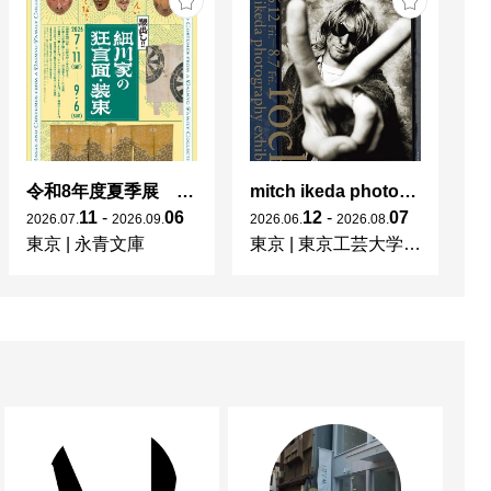
令和8年度夏季展 えいえいやっとな！蔵出し！細川家の狂言面・装束
mitch ikeda photography exhibition「rocks」
11
-
06
12
-
07
2026
.
07
.
2026
.
09
.
2026
.
06
.
2026
.
08
.
東京
|
永青文庫
東京
|
東京工芸大学 写大ギャラリー