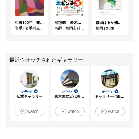
生誕100年 齋藤忠誠展
特別展 鈴木のりたけ「大ピンチ展！」
篠田はるか個展「1DAY:4EMOTION」
岩手
|
岩手町立石神の丘美術館
福岡
|
福岡市科学館3階企画展示室
福岡
|
tsugi
最近ウオッチされたギャラリー
gallery
gallery
gallery
弘重ギャラリー
東京国立近代美術館
ギャラリー七面坂途中