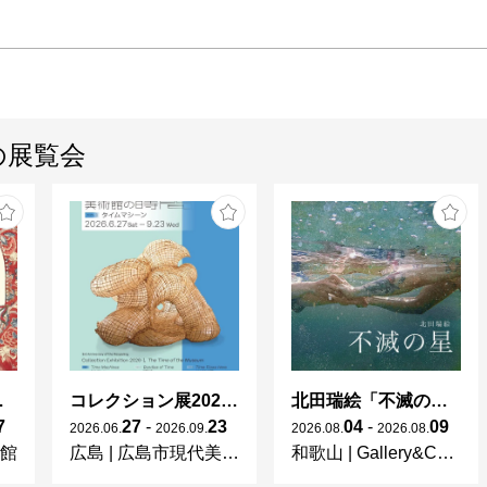
の展覧会
世界をめぐる物語
コレクション展2026-Ⅰ
北田瑞絵「不滅の星」
7
27
-
23
04
-
09
2026
.
06
.
2026
.
09
.
2026
.
08
.
2026
.
08
.
館
広島
|
広島市現代美術館
和歌山
|
Gallery&Cafe AQUA