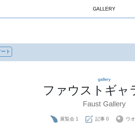
GALLERY
アート
gallery
ファウストギャ
Faust Gallery
展覧会
1
記事
0
ウ