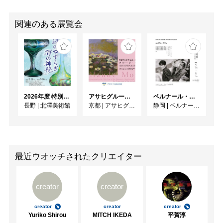
関連のある展覧会
2026年度 特別展「ガレとドーム、アール･ヌーヴォーのガラス 水辺のやすらぎ、海の神秘」
アサヒグループ大山崎山荘美術館 開館30周年記念展「没後100年 クロード・モネ」
ベルナール・ビュフェと写真 ーカメラがとらえたビュフェとその時代、そして21 世紀へ
長野
|
北澤美術館
京都
|
アサヒグループ大山崎山荘美術館
静岡
|
ベルナール・ビュフェ美術館
最近ウオッチされたクリエイター
creator
creator
creator
creator
creator
Yuriko Shirou
MITCH IKEDA
平賀淳