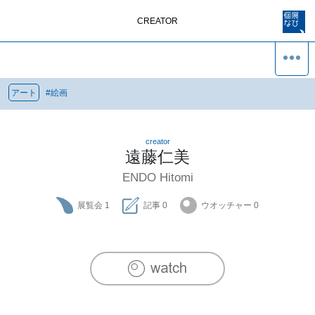
CREATOR
アート
#
絵画
creator
遠藤仁美
ENDO Hitomi
展覧会
1
記事
0
ウオッチャー
0