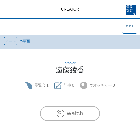
CREATOR
アート
#
平面
creator
遠藤綾香
展覧会
1
記事
0
ウオッチャー
0