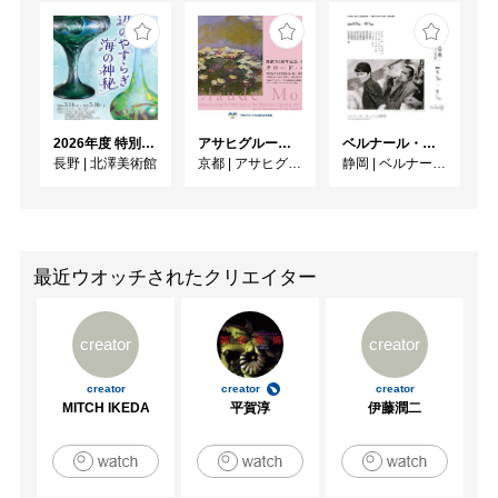
2026年度 特別展「ガレとドーム、アール･ヌーヴォーのガラス 水辺のやすらぎ、海の神秘」
アサヒグループ大山崎山荘美術館 開館30周年記念展「没後100年 クロード・モネ」
ベルナール・ビュフェと写真 ーカメラがとらえたビュフェとその時代、そして21 世紀へ
長野
|
北澤美術館
京都
|
アサヒグループ大山崎山荘美術館
静岡
|
ベルナール・ビュフェ美術館
最近ウオッチされたクリエイター
creator
creator
creator
creator
creator
MITCH IKEDA
平賀淳
伊藤潤二