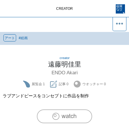
CREATOR
アート
#
絵画
creator
遠藤明佳里
ENDO Akari
展覧会
1
記事
0
ウオッチャー
0
ラブアンドピースをコンセプトに作品を制作