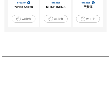
creator
creator
creator
Yuriko Shirou
MITCH IKEDA
平賀淳