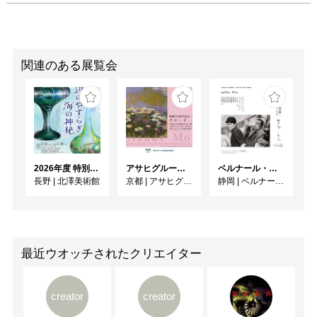
関連のある展覧会
2026年度 特別展「ガレとドーム、アール･ヌーヴォーのガラス 水辺のやすらぎ、海の神秘」
アサヒグループ大山崎山荘美術館 開館30周年記念展「没後100年 クロード・モネ」
ベルナール・ビュフェと写真 ーカメラがとらえたビュフェとその時代、そして21 世紀へ
長野
|
北澤美術館
京都
|
アサヒグループ大山崎山荘美術館
静岡
|
ベルナール・ビュフェ美術館
最近ウオッチされたクリエイター
creator
creator