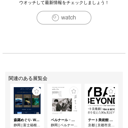
ウオッチして最新情報をチェックしましょう！
関連のある展覧会
森羅めぐり- Wandering in Shinra -
ベルナール・ビュフェと写真 ーカメラがとらえたビュフェとその時代、そして21 世紀へ
テート美術館 ― YBA & BEYOND 世界を変えた90s英国アート
静岡
|
富士箱根カントリークラブ
静岡
|
ベルナール・ビュフェ美術館
京都
|
京都市京セラ美術館