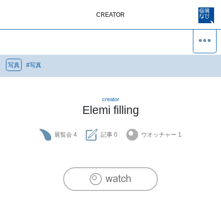
CREATOR
写真
#
写真
creator
Elemi filling
展覧会
4
記事
0
ウオッチャー
1