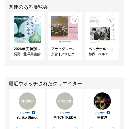
関連のある展覧会
2026年度 特別展「ガレとドーム、アール･ヌーヴォーのガラス 水辺のやすらぎ、海の神秘」
アサヒグループ大山崎山荘美術館 開館30周年記念展「没後100年 クロード・モネ」
ベルナール・ビュフェと写真 ーカメラがとらえたビュフェとその時代、そして21 世紀へ
長野
|
北澤美術館
京都
|
アサヒグループ大山崎山荘美術館
静岡
|
ベルナール・ビュフェ美術館
最近ウオッチされたクリエイター
creator
creator
creator
creator
creator
Yuriko Shirou
MITCH IKEDA
平賀淳