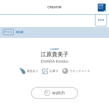
CREATOR
アート
#
絵画
creator
江原貴美子
EHARA Kimiko
展覧会
1
記事
0
ウオッチャー
0