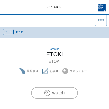
CREATOR
アート
#
平面
creator
ETOKI
ETOKI
展覧会
3
記事
0
ウオッチャー
0