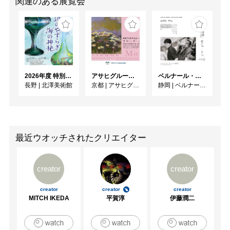
関連のある展覧会
2026年度 特別展「ガレとドーム、アール･ヌーヴォーのガラス 水辺のやすらぎ、海の神秘」
アサヒグループ大山崎山荘美術館 開館30周年記念展「没後100年 クロード・モネ」
ベルナール・ビュフェと写真 ーカメラがとらえたビュフェとその時代、そして21 世紀へ
長野
|
北澤美術館
京都
|
アサヒグループ大山崎山荘美術館
静岡
|
ベルナール・ビュフェ美術館
最近ウオッチされたクリエイター
creator
creator
creator
creator
creator
MITCH IKEDA
平賀淳
伊藤潤二