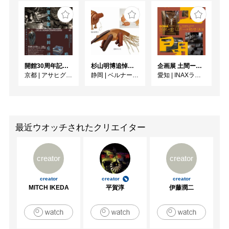
開館30周年記念 山本爲三郎・河井寬次郎没後60年記念 「共鳴 河井寬次郎 × 濱田庄司 ー山本爲三郎コレクションより」
杉山明博追悼展 木とわたし―木工の妙技と美術教育
企画展 土間ーつくって、つかって、再発見ー
京都
|
アサヒグループ大山崎山荘美術館
静岡
|
ベルナール・ビュフェ美術館
愛知
|
INAXライブミュージアム
最近ウオッチされたクリエイター
creator
creator
creator
creator
creator
MITCH IKEDA
平賀淳
伊藤潤二