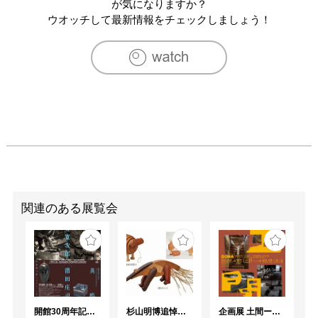
（ドイツ、ベルリン）　

が気になりますか？
2016　第43回四日市市美術展覧会において市長賞受賞
ウオッチして最新情報をチェックしましょう！
（三重県）

2017　第44回四日市市美術展覧会において市長賞受賞
（三重県）　

2022　大府市歴史民俗資料館（愛知県）にて個展

2024　“第62回日本現代工芸美術展”現代工芸新人賞受賞

2025　“第63回日本現工芸代美術展”現代工芸大賞受賞
関連のある展覧会
開館30周年記念 山本爲三郎・河井寬次郎没後60年記念 「共鳴 河井寬次郎 × 濱田庄司 ー山本爲三郎コレクションより」
杉山明博追悼展 木とわたし―木工の妙技と美術教育
企画展 土間ーつくって、つかって、再発見ー