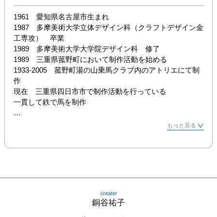
1961　愛知県名古屋市生まれ

1987　多摩美術大学立体デザイン科（クラフトデザイン金
工専攻）　卒業

1989　多摩美術大学大学院デザイン科　修了

1989　三重県菰野町において制作活動を始める

1933-2005　菰野町湯の山乗馬クラブ内のアトリエにて制
作

現在　三重県四日市市で制作活動を行っている

一貫して鉄で馬を制作

1991　”アートヒル三好ヶ丘‘91彫刻フェスタ”審査員奨励賞
もっと見る
受賞

1998　”富士火災アートスペース”入選

2000　”野外彫刻展in多々良木2000″入選

2002　ローマ在住の彫刻家・故小寺真知子氏のもとで、3
ヶ月間イタリア式鋳造を学ぶ

2011　日本橋髙島屋にて個展（東京）

creator
2013　日本橋髙島屋にて個展（東京）

銅谷祐子
2016　”アートフェア　BERLINER LISTE　2016″に出展