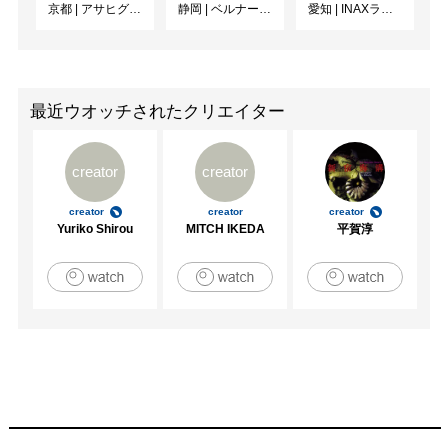
京都
|
アサヒグループ大山崎山荘美術館
静岡
|
ベルナール・ビュフェ美術館
愛知
|
INAXライブミュージアム
最近ウオッチされたクリエイター
creator
creator
creator
creator
creator
Yuriko Shirou
MITCH IKEDA
平賀淳