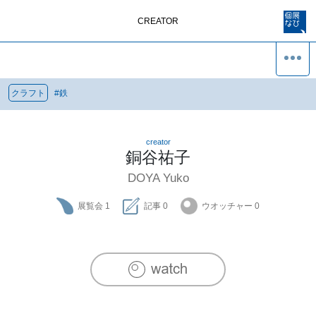
CREATOR
クラフト
#
鉄
creator
銅谷祐子
DOYA Yuko
展覧会
1
記事
0
ウオッチャー
0