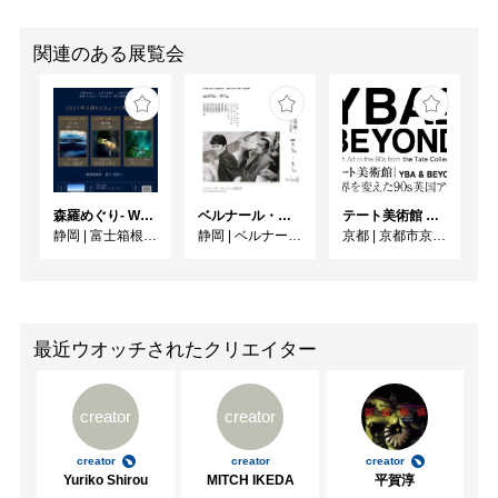
関連のある展覧会
森羅めぐり- Wandering in Shinra -
ベルナール・ビュフェと写真 ーカメラがとらえたビュフェとその時代、そして21 世紀へ
テート美術館 ― YBA & BEYOND 世界を変えた90s英国アート
静岡
|
富士箱根カントリークラブ
静岡
|
ベルナール・ビュフェ美術館
京都
|
京都市京セラ美術館
最近ウオッチされたクリエイター
creator
creator
creator
creator
creator
Yuriko Shirou
MITCH IKEDA
平賀淳