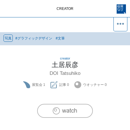
CREATOR
写真
#
グラフィックデザイン
#
文筆
creator
土居辰彦
DOI Tatsuhiko
展覧会
1
記事
0
ウオッチャー
0