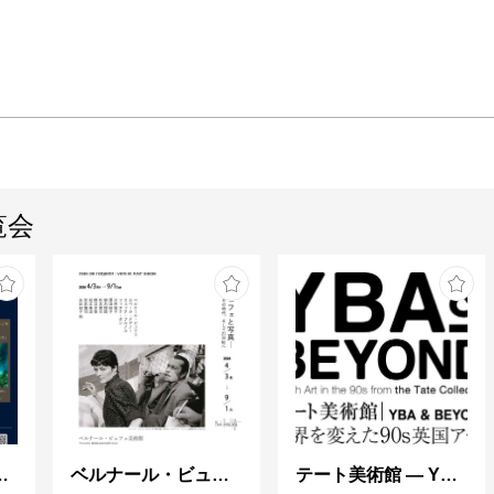
覧会
ng in Shinra -
ベルナール・ビュフェと写真 ーカメラがとらえたビュフェとその時代、そして21 世紀へ
テート美術館 ― YBA & BEYOND 世界を変えた90s英国アート