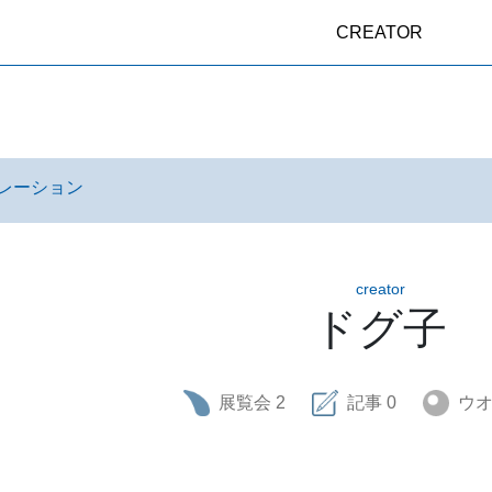
CREATOR
レーション
creator
ドグ子
展覧会
2
記事
0
ウ