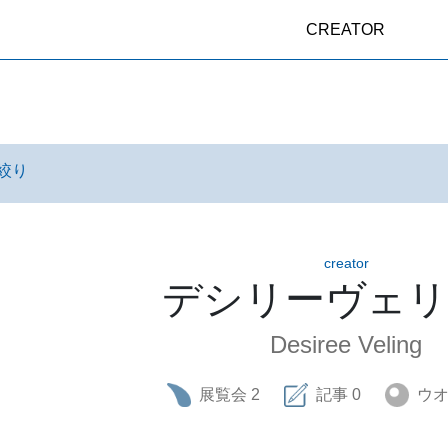
CREATOR
絞り
creator
デシリーヴェ
Desiree Veling
展覧会
2
記事
0
ウ