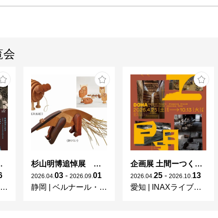
覧会
 × 濱田庄司 ー山本爲三郎コレクションより」
杉山明博追悼展 木とわたし―木工の妙技と美術教育
企画展 土間ーつくって、つかって、再発見ー
6
03
-
01
25
-
13
2026
.
04
.
2026
.
09
.
2026
.
04
.
2026
.
10
.
静岡
|
ベルナール・ビュフェ美術館
愛知
|
INAXライブミュージアム