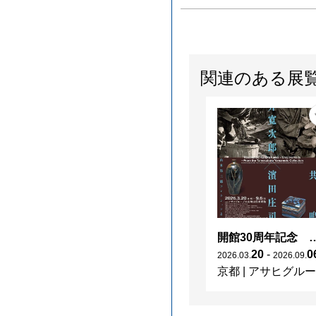
関連のある展
開館30周年記念 山本爲三郎・河井寬次郎没後60年記念 「共鳴 河井寬次郎
20
-
0
2026
.
03
.
2026
.
09
.
京都
|
アサヒグループ大山崎山荘美術館