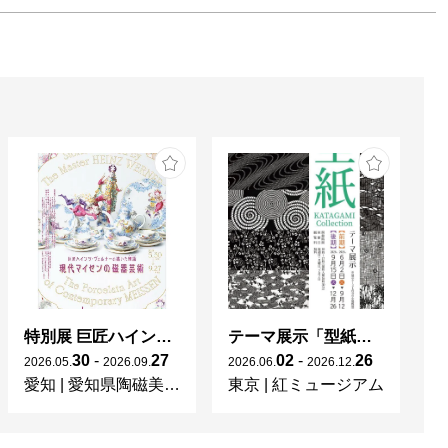
特別展 巨匠ハインツ・ヴェルナーの描いた物語（メルヘン） ー現代マイセンの磁器芸術ー
テーマ展示「型紙 KATAGAMI Collection」
30
-
27
02
-
26
2026
.
05
.
2026
.
09
.
2026
.
06
.
2026
.
12
.
20
愛知
|
愛知県陶磁美術館
東京
|
紅ミュージアム
宮