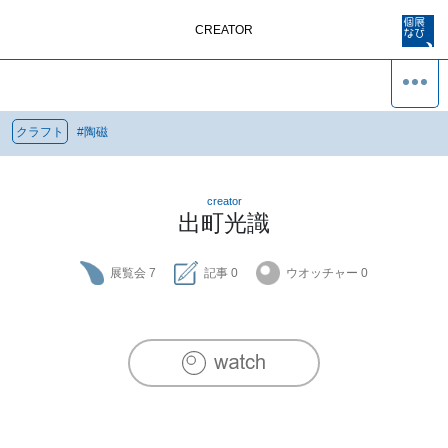
CREATOR
クラフト
#
陶磁
creator
出町光識
展覧会
7
記事
0
ウオッチャー
0