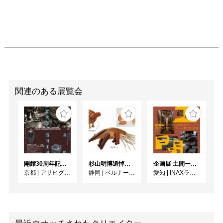
関連のある展覧会
開館30周年記念 山本爲三郎・河井寬次郎没後60年記念 「共鳴 河井寬次郎 × 濱田庄司 ー山本爲三郎コレクションより」
杉山明博追悼展 木とわたし―木工の妙技と美術教育
企画展 土間ーつくって、つかって、再発見ー
京都
|
アサヒグループ大山崎山荘美術館
静岡
|
ベルナール・ビュフェ美術館
愛知
|
INAXライブミュージアム