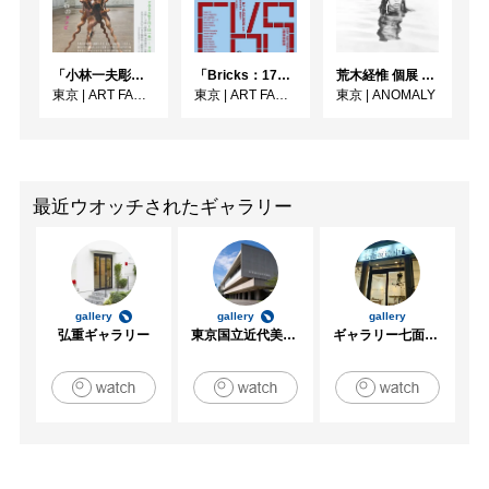
「小林一夫彫刻展 木のイノチ 石のアソビ」
「Bricks：17人のかたち」
荒木経惟 個展 アラーキー「愛の皮膜」
東京
|
ART FACTORY城南島
東京
|
ART FACTORY城南島
東京
|
ANOMALY
最近ウオッチされたギャラリー
gallery
gallery
gallery
弘重ギャラリー
東京国立近代美術館
ギャラリー七面坂途中