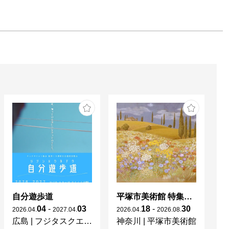
自分遊歩道
平塚市美術館 特集展 花の表現、その多様性／特別展示 新収蔵品展
04
-
03
18
-
30
2026
.
04
.
2027
.
04
.
2026
.
04
.
2026
.
08
.
20
広島
|
フジタスクエアまるくる大野
神奈川
|
平塚市美術館
京