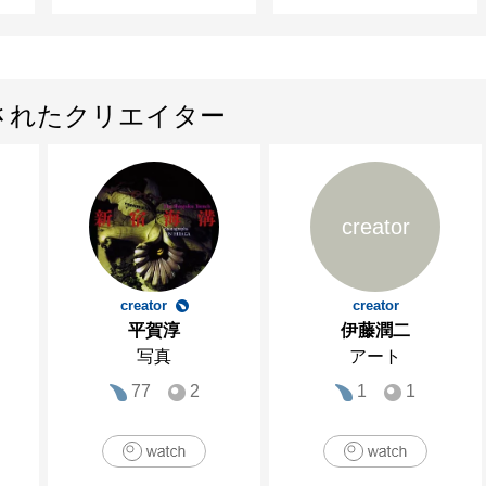
されたクリエイター
creator
creator
creator
平賀淳
伊藤潤二
写真
アート
77
2
1
1