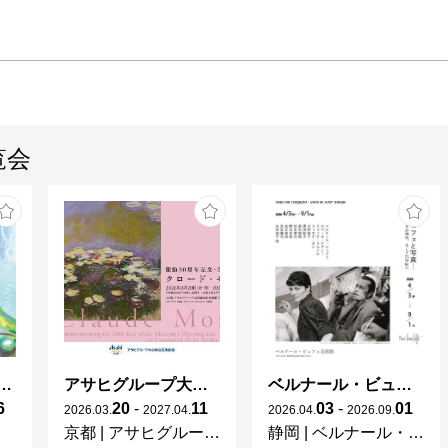
覧会
ガレとドーム、アール･ヌーヴォーのガラス 水辺のやすらぎ、海の神秘」
アサヒグループ大山崎山荘美術館 開館30周年記念展「没後100年 クロード・モネ」
ベルナール・ビュフェと写真 ーカメラがとらえたビュフェとその時代、そして21 世紀へ
6
20
-
11
03
-
01
2026
.
03
.
2027
.
04
.
2026
.
04
.
2026
.
09
.
京都
|
アサヒグループ大山崎山荘美術館
静岡
|
ベルナール・ビュフェ美術館