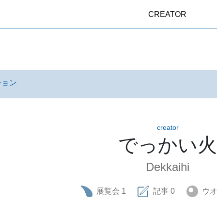
CREATOR
ション
creator
でっかい火
Dekkaihi
展覧会
1
記事
0
ウ