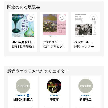
関連のある展覧会
2026年度 特別展「ガレとドーム、アール･ヌーヴォーのガラス 水辺のやすらぎ、海の神秘」
アサヒグループ大山崎山荘美術館 開館30周年記念展「没後100年 クロード・モネ」
ベルナール・ビュフェと写真 ーカメラがとらえたビュフェとその時代、そして21 世紀へ
長野
|
北澤美術館
京都
|
アサヒグループ大山崎山荘美術館
静岡
|
ベルナール・ビュフェ美術館
最近ウオッチされたクリエイター
creator
creator
creator
creator
creator
MITCH IKEDA
平賀淳
伊藤潤二