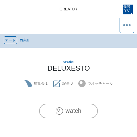
CREATOR
アート
#
絵画
creator
DELUXESTO
展覧会
1
記事
0
ウオッチャー
0