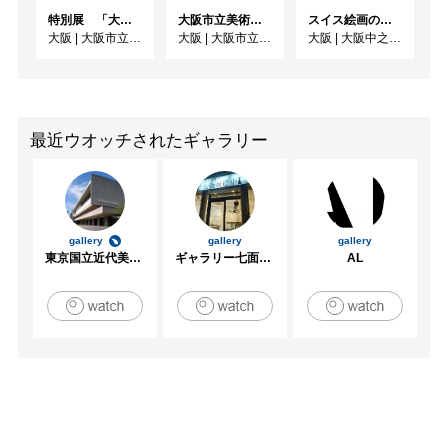
特別展 「大絶滅展ー生命史のビッグファイブ」
大阪市立美術館開館90周年記念特別展 「水滸伝」
スイス絵画の異才 カール‧ヴァルザー
大阪
|
大阪市立自然史博物館
大阪
|
大阪市立美術館
大阪
|
大阪中之島美術館
最近ウオッチされたギャラリー
gallery
gallery
gallery
東京国立近代美術館
ギャラリー七面坂途中
AL