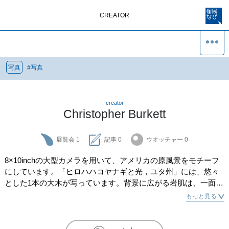
CREATOR
写真
#
写真
creator
Christopher Burkett
展覧会
1
記事
0
ウオッチャー
0
8×10inchの大型カメラを用いて、アメリカの原風景をモチーフ
にしています。「ヒロハハコヤナギと光，ユタ州」には、悠々
とした1本の大木が写っています。背景に広がる岩肌は、一面、
影で覆われており、逆光の中で撮られたことがわかります。逆
もっと見る
光下で撮影した場合、被写体の前面は影になることが多いです
が、木および地面にも光が周り、美しい色を見せています。想
像の域を出ませんが、木の前にも背景と同じような岩肌がそび