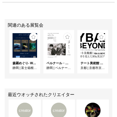
関連のある展覧会
森羅めぐり- Wandering in Shinra -
ベルナール・ビュフェと写真 ーカメラがとらえたビュフェとその時代、そして21 世紀へ
テート美術館 ― YBA & BEYOND 世界を変えた90s英国アート
静岡
|
富士箱根カントリークラブ
静岡
|
ベルナール・ビュフェ美術館
京都
|
京都市京セラ美術館
最近ウオッチされたクリエイター
creator
creator