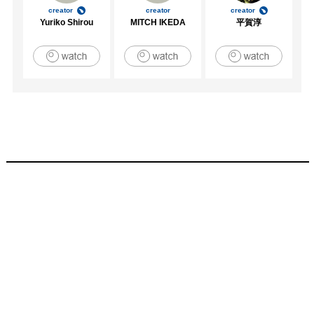
creator
creator
creator
Yuriko Shirou
MITCH IKEDA
平賀淳