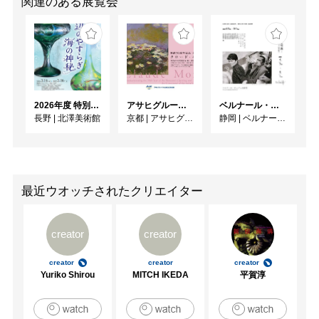
関連のある展覧会
2026年度 特別展「ガレとドーム、アール･ヌーヴォーのガラス 水辺のやすらぎ、海の神秘」
アサヒグループ大山崎山荘美術館 開館30周年記念展「没後100年 クロード・モネ」
ベルナール・ビュフェと写真 ーカメラがとらえたビュフェとその時代、そして21 世紀へ
長野
|
北澤美術館
京都
|
アサヒグループ大山崎山荘美術館
静岡
|
ベルナール・ビュフェ美術館
最近ウオッチされたクリエイター
creator
creator
creator
creator
creator
Yuriko Shirou
MITCH IKEDA
平賀淳