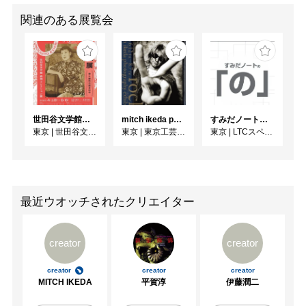
関連のある展覧会
世田谷文学館コレクション展 没後30年 宇野千代展
mitch ikeda photography exhibition「rocks」
すみだノート展2026 ~すみだノートの「の」～
東京
|
世田谷文学館
東京
|
東京工芸大学 写大ギャラリー
東京
|
LTCスペース
最近ウオッチされたクリエイター
creator
creator
creator
creator
creator
MITCH IKEDA
平賀淳
伊藤潤二