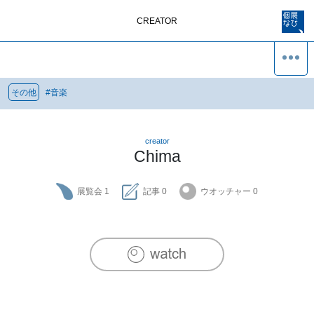
CREATOR
その他
#
音楽
creator
Chima
展覧会
1
記事
0
ウオッチャー
0